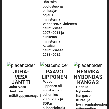
Hän toimi
puolustus- ja
omistaja­
ohjaus­­
ministerinä
Vanhasen/Kiviniemen
hallituksissa
2007–2011 ja
elin­keino­
ministerinä
Kataisen
hallituksessa
2011–2012.
JUHA-
PAAVO
HENRIKA
VESA
LIPPONEN
NYBONDAS-
JÄNTTI
KANGAS
Paavo
Lipponen oli
Juha-Vesa
Henrika
eduskunnan
Jäntti on
Nybondas-
puhemies
mäkihyppymanageri
Kangas on
2003-2007 ja
Kunta- ja
SDP:n
hyvinvointialueiden
puheenjohtaja
työnantajien