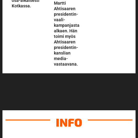
osa-aikaisesti
Martti
Kotkassa.
Ahtisaaren
presidentin­
vaali­
kampanjasta
alkaen. Hän
toimi myös
Ahtisaaren
presidentin­
kanslian
media­
vastaavana.
INFO