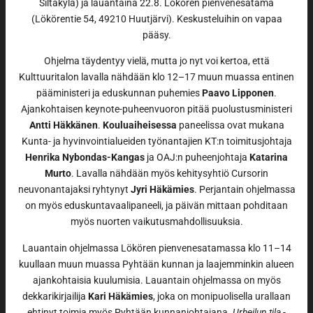
Siltakylä) ja lauantaina 22.8. Lökören pienvenesatama
(Lökörentie 54, 49210 Huutjärvi). Keskusteluihin on vapaa
pääsy.
Ohjelma täydentyy vielä, mutta jo nyt voi kertoa, että
Kulttuuritalon lavalla nähdään klo 12–17 muun muassa entinen
pääministeri ja eduskunnan puhemies
Paavo Lipponen
.
Ajankohtaisen keynote-puheenvuoron pitää puolustusministeri
Antti Häkkänen
.
Kouluaiheisessa
paneelissa ovat mukana
Kunta- ja hyvinvointialueiden työnantajien KT:n toimitusjohtaja
Henrika Nybondas-Kangas
ja OAJ:n puheenjohtaja
Katarina
Murto
. Lavalla nähdään myös kehitysyhtiö Cursorin
neuvonantajaksi ryhtynyt
Jyri Häkämies
. Perjantain ohjelmassa
on myös eduskuntavaalipaneeli, ja päivän mittaan pohditaan
myös nuorten vaikutusmahdollisuuksia.
Lauantain ohjelmassa Lökören pienvenesatamassa klo 11–14
kuullaan muun muassa Pyhtään kunnan ja laajemminkin alueen
ajankohtaisia kuulumisia. Lauantain ohjelmassa on myös
dekkarikirjailija
Kari Häkämies
, joka on monipuolisella urallaan
ehtinyt toimia myös Pyhtään kunnanjohtajana.
Urheilun tila
-