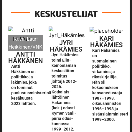
KESKUSTELIJAT
KARI
Kuva: Lauri
JYRI
HÄKÄMIES
Heikkinen/VNK
HÄKÄMIES
Kari Häkämies
ANTTI
Jyri Häkämies
on
HÄKKÄNEN
toimi Elin­
suomalainen
keino­elämän
Antti
poliitikko,
keskus­liiton
Häkkänen on
virkamies ja
toimitus­
poliitikko ja
rikoskirjailija.
johtaja 2012-
lakimies, joka
Hän oli
2026.
on toiminut
kokoomuksen
Kotkalais­
puolustusministerinä
kansanedustaja
lähtöinen
kesäkuusta
1987–1998,
Häkämies
2023 lähtien.
oikeusministeri
(kok.) edusti
1996–1998 ja
Kymen vaali­
sisäasiainministeri
piiriä edus­
1999–2000.
kunnassa
1999–2012.