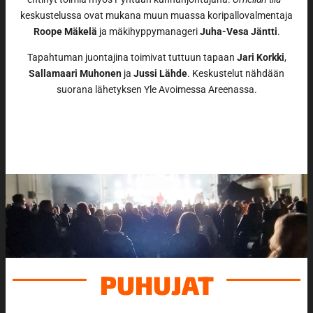
keskustelussa ovat mukana muun muassa koripallovalmentaja
Roope Mäkelä
ja mäkihyppymanageri
Juha-Vesa Jäntti
.
Tapahtuman juontajina toimivat tuttuun tapaan
Jari Korkki
,
Sallamaari Muhonen
ja
Jussi Lähde
. Keskustelut nähdään
suorana lähetyksen Yle Avoimessa Areenassa.
PUHUJAT