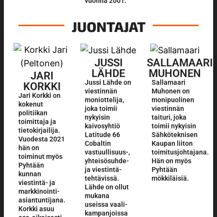
vuonna 2001.
JUONTAJAT
JUSSI
SALLAMAARI
LÄHDE
MUHONEN
JARI
Jussi Lähde on
Sallamaari
KORKKI
viestinnän
Muhonen on
Jari Korkki on
moni­ottelija,
monipuolinen
kokenut
joka toimii
viestinnän
politiikan
nykyisin
taituri, joka
toimittaja ja
kaivos­yhtiö
toimii nykyisin
tieto­kirjailija.
Latitude 66
Sähköteknisen
Vuodesta 2021
Cobaltin
Kaupan liiton
hän on
vastuullisuus-,
toimitusjohtajana.
toiminut myös
yhteisösuhde-
Hän on myös
Pyhtään
ja viestintä­
Pyhtään
kunnan
tehtävissä.
mökkiläisiä.
viestintä- ja
Lähde on ollut
markkinointi­
mukana
asiantuntijana.
useissa vaali­
Korkki asuu
kampanjoissa