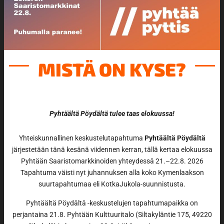
MISTÄ ON KYSE?
Pyhtäältä Pöydältä tulee taas elokuussa!
Yhteiskunnallinen keskustelutapahtuma
Pyhtäältä Pöydältä
järjestetään tänä kesänä viidennen kerran, tällä kertaa elokuussa
Pyhtään Saaristomarkkinoiden yhteydessä 21.–22.8. 2026
Tapahtuma väisti nyt juhannuksen alla koko Kymenlaakson
suurtapahtumaa eli KotkaJukola-suunnistusta.
Pyhtäältä Pöydältä -keskustelujen tapahtumapaikka on
perjantaina 21.8. Pyhtään Kulttuuritalo (Siltakyläntie 175, 49220