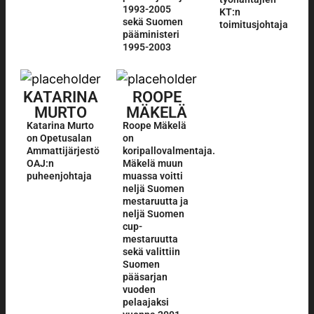
1993-2005
KT:n
sekä Suomen
toimitusjohtaja
pääministeri
1995-2003
KATARINA
ROOPE
MURTO
MÄKELÄ
Katarina Murto
Roope Mäkelä
on Opetusalan
on
Ammattijärjestö
koripallovalmentaja.
OAJ:n
Mäkelä muun
puheenjohtaja
muassa voitti
neljä Suomen
mestaruutta ja
neljä Suomen
cup-
mestaruutta
sekä valittiin
Suomen
pääsarjan
vuoden
pelaajaksi