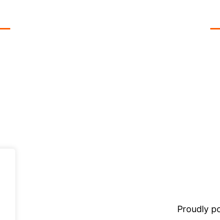
Tekijä:
wpadmin
Proudly 