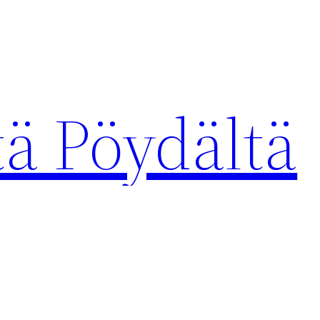
tä Pöydältä