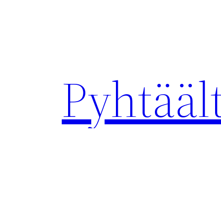
Siirry
sisältöön
Pyhtääl